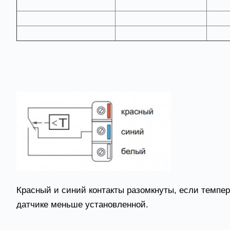
термостата
°С
TF30
-10…10
TF60
-10…10
Схема подключения
Красный и синий контакты разомкнуты, если темпер
датчике меньше установленной.