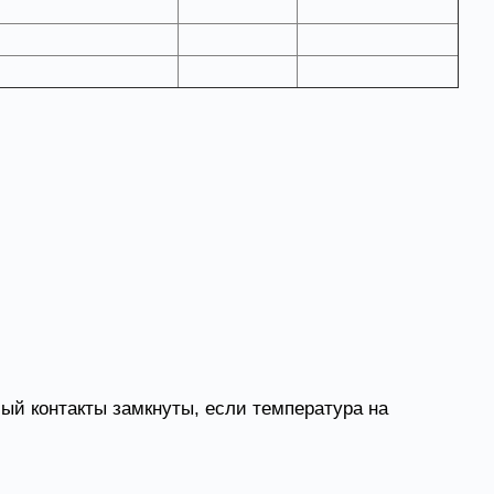
В, А
°С
м
8
2
3
8
2
6
ый контакты замкнуты, если температура на