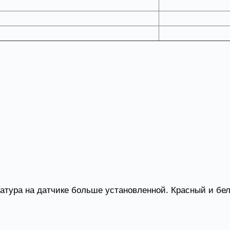
220В, А
15
15
атура на датчике больше установленной. Красный и бел