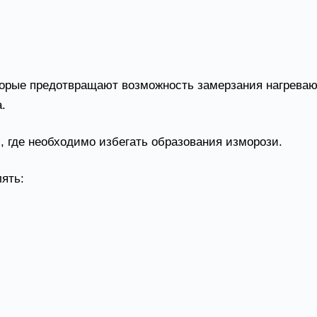
0
оторые предотвращают возможность замерзания нагрев
.
, где необходимо избегать образования изморози.
лять:
ики