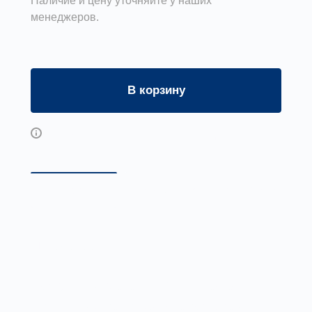
Наличие и цену уточняйте у наших
менеджеров.
В корзину
Возможны дополнительные опции
Описание
Аэродинамические характери
Применение
Воздушный клапаны ВК предназначены
для регулирования расхода воздуха и