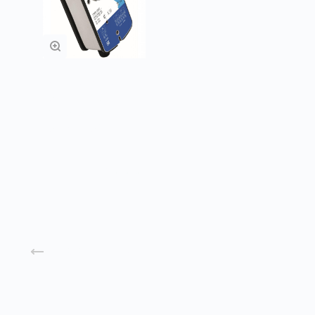
Электропривод для
воздушных
заслонок с
возвратной
пружиной
Заказать
Назад к списку