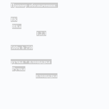
Пример обозначения:
ВК 500хh250
универсальный (ручка + площадка)
ВК
– воздушный клапан не утепленный
(
ВКп
– воздушный клапан
утеплённый;
1,2,3
– варианты утепления
клапана)
500x h 250
- проходное сечение клапана,
мм
ручка + площадка
- вид исполнения
(
Ручка
– рукоять для ручного
управления;
площадка
– универсальная
площадка под электропривод).
Примечание *
клапан ВК изготавливается с
перегородкой при ширине (А) свыше