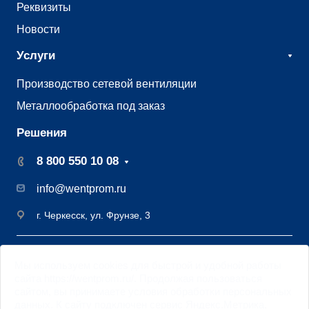
Реквизиты
Новости
Услуги
Производство сетевой вентиляции
Металлообработка под заказ
Решения
8 800 550 10 08
info@wentprom.ru
г. Черкесск, ул. Фрунзе, 3
©2009 - 2026 Завод вентиляции Вентпром
Мы
используем cookies
для быстрой и удобной работы
Старая версия
сайта
сайта https://wentprom.ru/. Продолжая пользоваться
Цифровая трансформация DML
сайтом, вы принимаете условия обработки
персональных
данных
. К сайту подключен сервис Яндекс.Метрика,