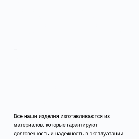
частиц из воздуха, что создает безопасную
и комфортную рабочую среду. Мы
предлагаем фильтры разных классов
очистки, которые могут быть использованы в
системах вентиляции и кондиционирования,
а также в производственных процессах.
Циклоны — это устройства для
предварительной очистки воздуха от частиц
и пыли. Они обеспечивают высокую степень
отделения загрязнений, что увеличивает
срок службы фильтров и снижает затраты на
их замену. Циклоны подходят для
использования в сочетании с другими
системами очистки воздуха.
Все наши изделия изготавливаются из
материалов, которые гарантируют
долговечность и надежность в эксплуатации.