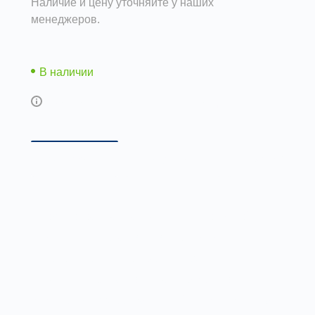
Наличие и цену уточняйте у наших
менеджеров.
В наличии
Возможны дополнительные опции
Описание
Документы
Доставка и 
Т- образное крепление из оцинкованной
стали используется для монтажа
воздуховодов
. А также систем
кондиционирования, водоснабженияи
отопления. Имеет защитный слой из цинка