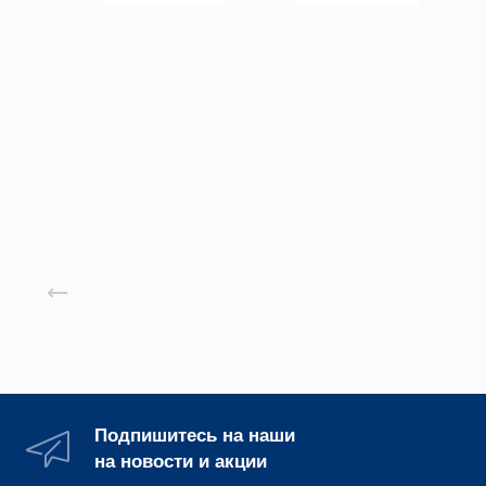
V-образный
V-образный
кронштейн с
кронштейн с гайкой
виброгасителем
для профнастила
для крепления
воздуховодов
Подробнее
Подробнее
Назад к списку
Подпишитесь на наши
на новости и акции