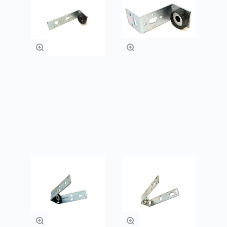
L-образный
Z -образный
кронштейн с
кронштейн с
виброгасителем
виброгасителем
Подробнее
Подробнее