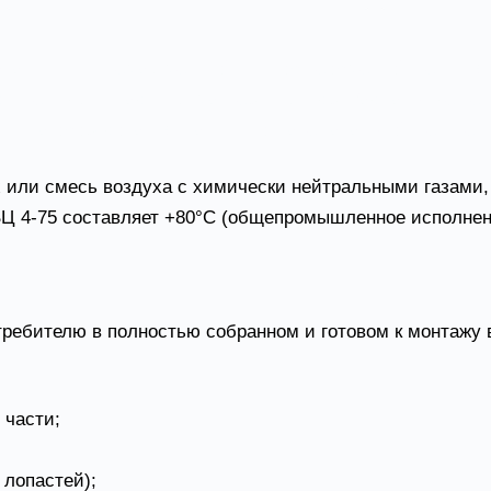
тации в системах местной или общеобменной вентиляц
ственных, складских, мастерских и др. Радиальные вен
ница оборудования, так и в составе канальной вентсети
или смесь воздуха с химически нейтральными газами, з
Ц 4-75 составляет +80°С (общепромышленное исполнени
ребителю в полностью собранном и готовом к монтажу 
 части;
 лопастей);