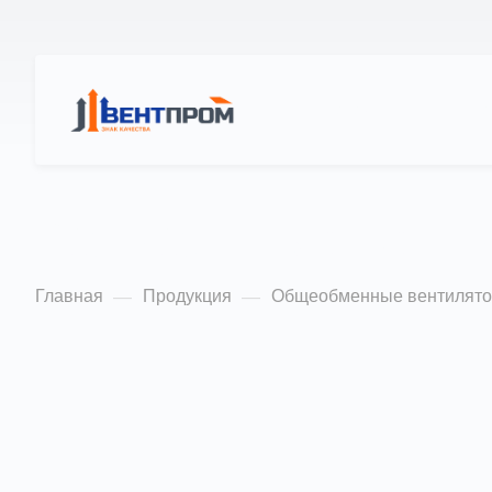
КАТАЛОГ
О Н
Радиальные венти
Главная
Продукция
Общеобменные вентилят
—
—