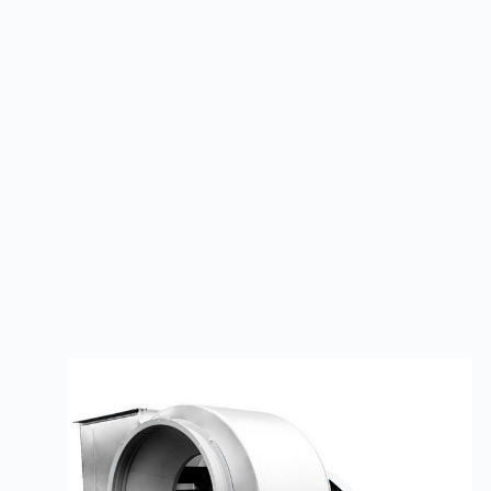
В
Взрывозащищенное исполнение из разно
ВЖ2
Взрывозащищенное исполнение из разно
ВК1
Взрывозащищенное коррозионностойкое 
ВК3
Взрывозащищенное исполнение, матер
Товары из категории