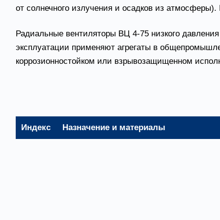
от солнечного излучения и осадков из атмосферы).
Радиальные вентиляторы ВЦ 4-75 низкого давления
эксплуатации применяют агрегаты в общепромышлен
коррозионностойком или взрывозащищенном исполн
Основные варианты изготовле
Индекс
Назначение и материалы
-
Общепромышленное исполнение, матери
Ж2
Общепромышленное теплостойкое исполн
К1
Коррозионностойкое исполнение, матер
К1Ж2
Коррозионностойкое теплостойкое испо