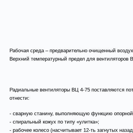
Вентиляторы радиальные ВЦ 4-75 подлежат эксплуа
помещений и зданий различного значения: производ
всасывания могут работать как самостоятельная еди
Рабочая среда – предварительно очищенный воздух 
Верхний температурный предел для вентиляторов В
Конструктивные особенности вентилятора
Радиальные вентиляторы ВЦ 4-75 поставляются пот
отнести:
- сварную станину, выполняющую функцию опорной
- спиральный кожух по типу «улитка»;
- рабочее колесо (насчитывает 12-ть загнутых назад