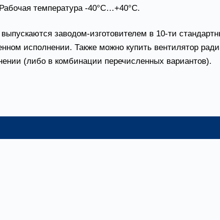
 Рабочая температура -40°С…+40°С.
 выпускаются заводом-изготовителем в 10-ти стандарт
ном исполнении. Также можно купить вентилятор ради
ении (либо в комбинации перечисленных вариантов).
ния
ал – углеродистая сталь
ение (допустимая температура перемещаемой среды – 
иал – нержавеющая сталь
лнение, материал – нержавеющая сталь (допустимая тем