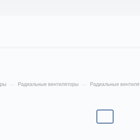
АС
ПРОЕКТЫ
КАЛЬКУЛЯТОР
ЦЕНЫ
ляторы ВЦ 4-75 6,3
оры
Радиальные вентиляторы
Радиальные вентиля
—
—
Типоразмер:
6,3
2,5
3,15
4,0
5,0
6,3
8,0
10,0
12,5
16,0
20,0