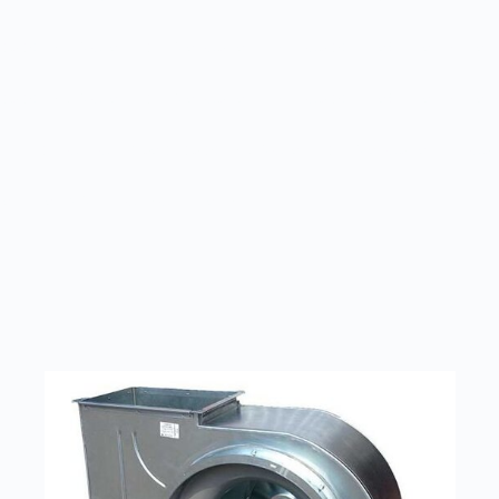
родных металлов, материал – углеродистая сталь, лат
родных металлов, материал – углеродистая сталь, лату
исполнение из разнородных металлов, материал – нер
иал – алюминиевые сплавы