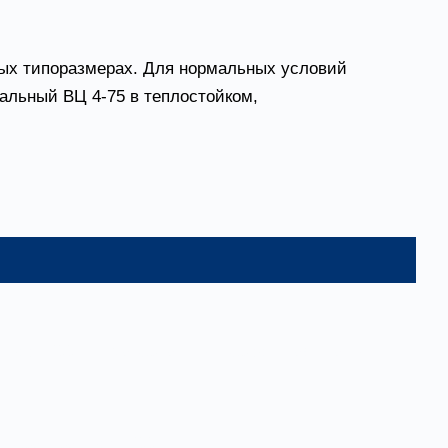
ных типоразмерах. Для нормальных условий
альный ВЦ 4-75 в теплостойком,
до +200°С), материал – углеродистая сталь
пература – до +200 °C)