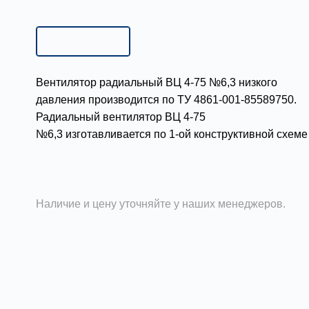
Исполнение:
Исполнение 1
Исполнение 1
Исполнение 5
Вентилятор радиальный ВЦ 4-75 №6,3 низкого
давления производится по ТУ 4861-001-85589750.
Радиальный вентилятор ВЦ 4-75
№6,3 изготавливается по 1-ой конструктивной схеме 
непосредственным соединением с двигателем) и по 
Подробности
ой схеме (с ременным приводом) исполнения.
Производительность такого вентилятора от 4000 м³/
до 18000 м³/ч. Вентиляторы ВЦ 4-75-6,3 применяют 
Наличие и цену уточняйте у наших менеджеров.
системах, где требуется высокий КПД, низкий урове
шума и в составе канальных и бесканальных систем
вентиляции. Могут подключаться к системе
воздуховодов, либо устанавливаться на крыше или
стенах здания. Температура рабочей среды до +80°С
Аэродинамические характеристики
Габаритн