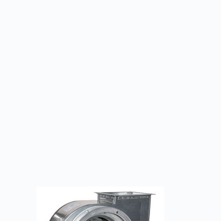
унь
нь (допустимая температура – до +200 °C)
жавеющая сталь, латунь