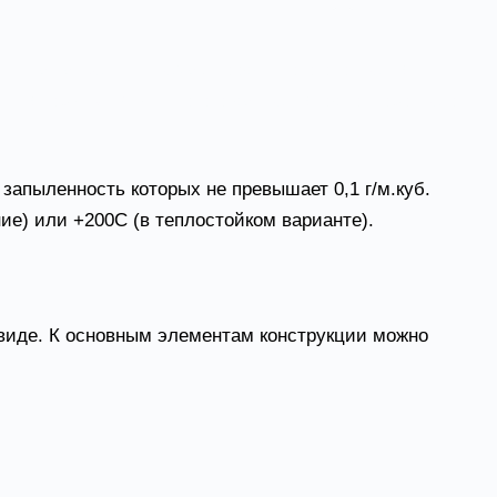
ии, а также в системах воздушного отопления
тиляторы ВЦ 4-75 низкого давления одностороннего
.
апыленность которых не превышает 0,1 г/м.куб.
е) или +200С (в теплостойком варианте).
виде. К основным элементам конструкции можно