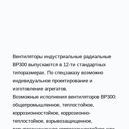
эксплуатироваться при следующих
температурных режимах:
- от -40 до +60С (общепромышленный
вариант);
- от -40 до +300С (с охлаждающим диском);
- от -40 до +450С (теплостойкие).
Вентиляторы индустриальные радиальные
ВР300 выпускаются в 12-ти стандартных
типоразмерах. По спецзаказу возможно
индивидуальное проектирование и
изготовление агрегатов.
Возможные исполнения вентиляторов ВР300:
общепромышленное, теплостойкое,
коррозионностойкое, коррозионно-
теплостойкое, взрывозащищенное,