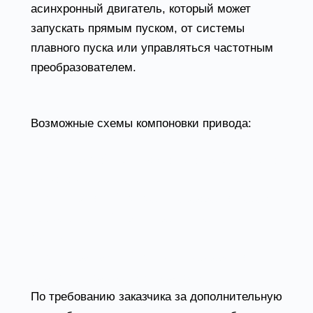
асинхронный двигатель, который может
запускать прямым пуском, от системы
плавного пуска или управляться частотным
преобразователем.
Возможные схемы компоновки привода:
- №1 – прямой привод (колесо напрессовано
на ротор);
- №3 – крутящий момент передается через
промежуточный вал исоединительную
муфту;
- №5 – вращающий момент передается
через клиноременную передачу.
По требованию заказчика за дополнительную