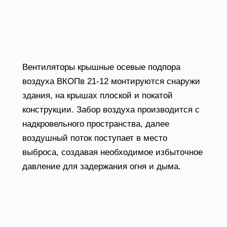
коридорах, шахтах людских и грузовых
лифтов, на лестничных пролетах, аварийных
выходах и пр.
Вентиляторы крышные осевые подпора
воздуха ВКОПв 21-12 монтируются снаружи
здания, на крышах плоской и покатой
конструкции. Забор воздуха производится с
надкровельного пространства, далее
воздушный поток поступает в место
выброса, создавая необходимое избыточное
давление для задержания огня и дыма.
Рабочая среда – уличный воздух с
максимальным содержанием взвешенной
пыли 100 мг/м.куб.