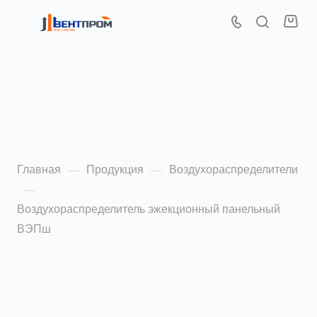
Воздухораспределитель
эжекционный панельный
ВЭПш
Главная
Продукция
Воздухораспределители
—
—
—
Воздухораспределитель эжекционный панельный
ВЭПш