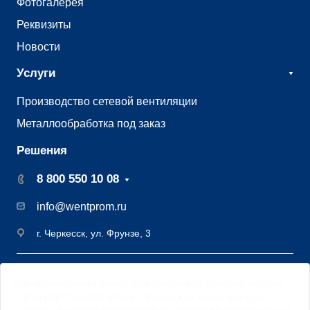
Фотогалерея
Реквизиты
Новости
Услуги
Производство сетевой вентиляции
Металлообработка под заказ
Решения
8 800 550 10 08
info@wentprom.ru
г. Черкесск, ул. Фрунзе, 3
©2009 - 2026 Завод вентиляции Вентпром
Мы
используем cookies
для быстрой и удобной работы
Старая версия
сайта
сайта https://wentprom.ru/. Продолжая пользоваться
Цифровая трансформация DML