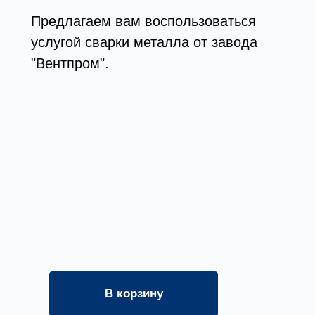
Предлагаем вам воспользоваться
услугой сварки металла от завода
"Вентпром".
Выполняем все
требования и предоставляем готовую
продукцию в точности с вашим
заказом и в оговоренные сроки.
Оформите заявку на услугу, мы
свяжемся с вами в ближайшее
время и ответим на все
интересующие вопросы.
В корзину