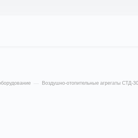
АС
ПРОЕКТЫ
КАЛЬКУЛЯТОР
ЦЕНЫ
егаты СТД-300 (вод
оборудование
Воздушно-отопительные агрегаты СТД-3
—
3
• Производительность по воздуху: 25000 м
/ч
• Производительность по теплу: 360 кВт
• Защитная сетка со стороны вентилятора
Подробности