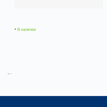
Отопительные агрегаты СТД-300 (паровые)
В наличии
Заказать
Назад к списку