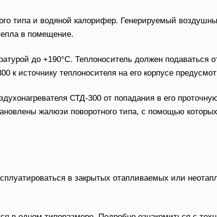
ого типа и водяной калорифер. Генерируемый воздушны
тепла в помещение.
ратурой до +190°С. Теплоноситель должен подаваться о
00 к источнику теплоносителя на его корпусе предусмо
здухонагревателя СТД-300 от попадания в его проточную
установлены жалюзи поворотного типа, с помощью котор
е СТД-300 условия эксплуата
сплуатироваться в закрытых отапливаемых или неотапли
ся в одном типоразмере. Подробно ознакомиться с техн