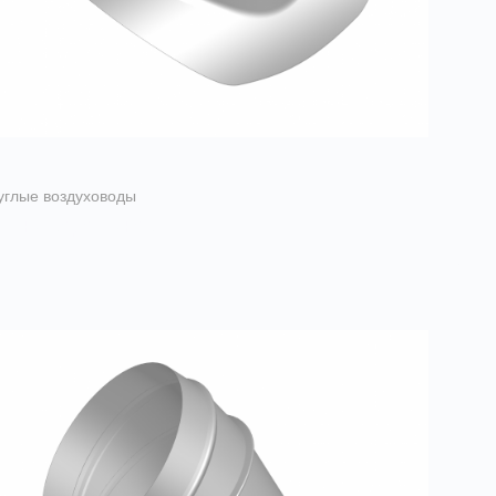
углые воздуховоды
резки воротниковы