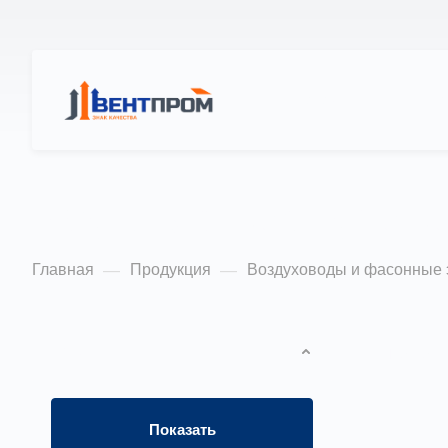
КАТАЛОГ
О Н
Круглые воздухов
Главная
Продукция
Воздуховоды и фасонные
—
—
ФИЛЬТР
По попу