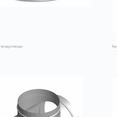
 воздуховоды
Кр
и прямые
В