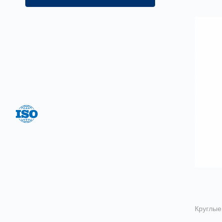
Цель нашей компании —
предложение широкого ассортимента
товаров и услуг на постоянно
высоком качестве обслуживания.
Система менеджмента качества
соответствует ГОСТ Р ИСО 9001-2015
Круглые