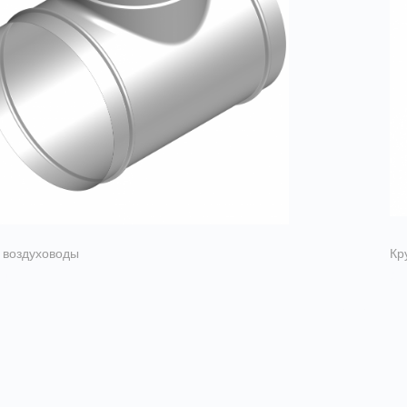
 воздуховоды
Кр
ики
О