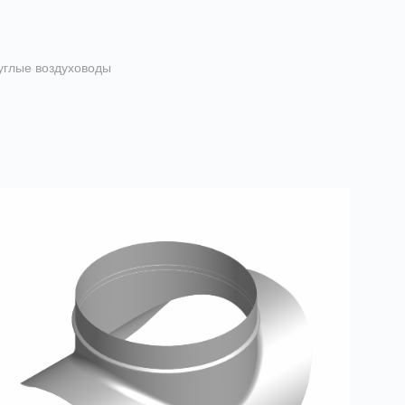
углые воздуховоды
аглушки