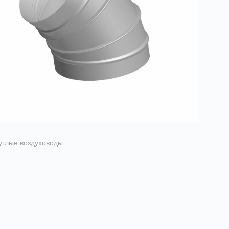
углые воздуховоды
тводы