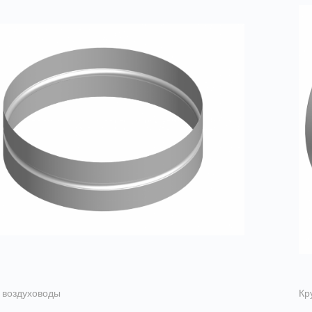
 воздуховоды
Кр