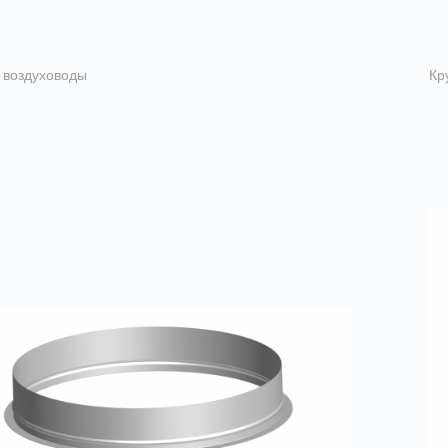
 воздуховоды
Кр
ки с сеткой
З