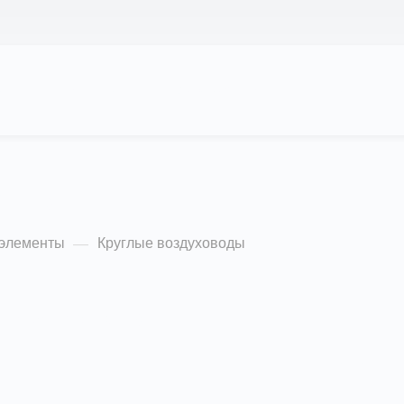
АС
ПРОЕКТЫ
КАЛЬКУЛЯТОР
ЦЕНЫ
оды
 элементы
Круглые воздуховоды
—
лярности (убывание)