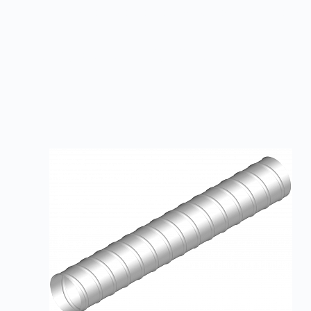
птиц, грызунов. В основном такие изделия использ
Товары из категории