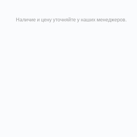
решеток.
Наличие и цену уточняйте у наших менеджеров.
вентиляции. Она предназначена для защиты выхода возд