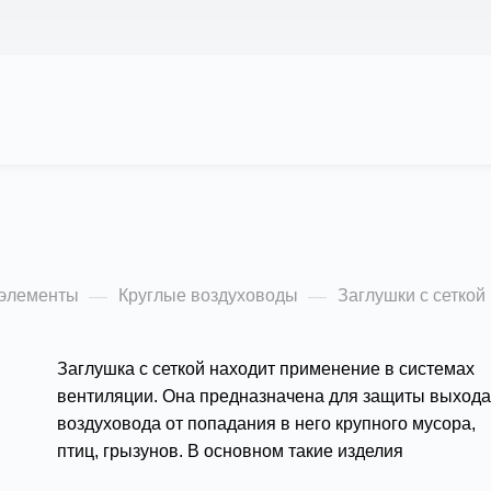
АС
ПРОЕКТЫ
КАЛЬКУЛЯТОР
ЦЕНЫ
 элементы
Круглые воздуховоды
Заглушки с сеткой
—
—
Заглушка с сеткой находит применение в системах
вентиляции. Она предназначена для защиты выхода
воздуховода от попадания в него крупного мусора,
птиц, грызунов. В основном такие изделия
используются в качестве бюджетных наружных
Подробности